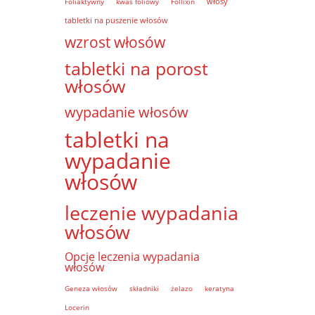
włosy
Foliaktywny
kwas foliowy
Follixin
tabletki na puszenie włosów
wzrost włosów
tabletki na porost
włosów
wypadanie włosów
tabletki na
wypadanie
włosów
leczenie wypadania
włosów
Opcje leczenia wypadania
włosów
Geneza włosów
składniki
żelazo
keratyna
Locerin