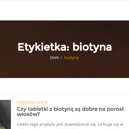
Etykietka:
biotyna
Dom
biotyna
3 GRUDNIA 2025 R.
Czy tabletki z biotyną są dobre na porost
włosów?
Celem tego artykułu jest dowiedzenie się, co kryje się w