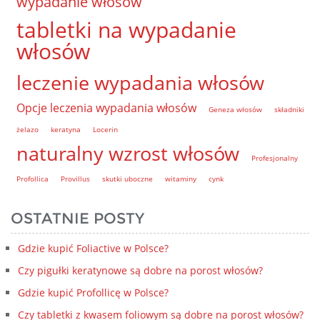
wypadanie włosów
tabletki na wypadanie
włosów
leczenie wypadania włosów
Opcje leczenia wypadania włosów
Geneza włosów
składniki
żelazo
keratyna
Locerin
naturalny wzrost włosów
Profesjonalny
Profollica
Provillus
skutki uboczne
witaminy
cynk
OSTATNIE POSTY
Gdzie kupić Foliactive w Polsce?
Czy pigułki keratynowe są dobre na porost włosów?
Gdzie kupić Profollicę w Polsce?
Czy tabletki z kwasem foliowym są dobre na porost włosów?