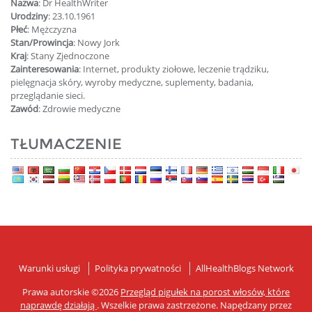
Nazwa
: Dr HealthWriter
Urodziny
: 23.10.1961
Płeć
: Mężczyzna
Stan/Prowincja
: Nowy Jork
Kraj
: Stany Zjednoczone
Zainteresowania
: Internet, produkty ziołowe, leczenie trądziku,
pielęgnacja skóry, wyroby medyczne, suplementy, badania,
przeglądanie sieci.
Zawód
: Zdrowie medyczne
TŁUMACZENIE
Warunki usługi
Polityka prywatności
AllHealthBlogs Network
Prawa autorskie ©2026
Przegląd pigułek na porost włosów, które
naprawdę działają
. Wszelkie prawa zastrzeżone. Napędzany przez