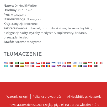
Nazwa
: Dr HealthWriter
Urodziny
: 23.10.1961
Płeć
: Mężczyzna
Stan/Prowincja
: Nowy Jork
Kraj
: Stany Zjednoczone
Zainteresowania
: Internet, produkty ziołowe, leczenie trądziku,
pielęgnacja skóry, wyroby medyczne, suplementy, badania,
przeglądanie sieci.
Zawód
: Zdrowie medyczne
TŁUMACZENIE
Warunki usługi
Polityka prywatności
AllHealthBlogs Network
Prawa autorskie ©2026
Przegląd pigułek na porost włosów, które