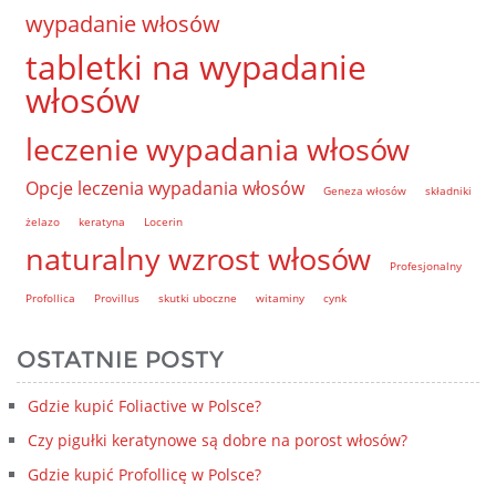
wypadanie włosów
tabletki na wypadanie
włosów
leczenie wypadania włosów
Opcje leczenia wypadania włosów
Geneza włosów
składniki
żelazo
keratyna
Locerin
naturalny wzrost włosów
Profesjonalny
Profollica
Provillus
skutki uboczne
witaminy
cynk
OSTATNIE POSTY
Gdzie kupić Foliactive w Polsce?
Czy pigułki keratynowe są dobre na porost włosów?
Gdzie kupić Profollicę w Polsce?