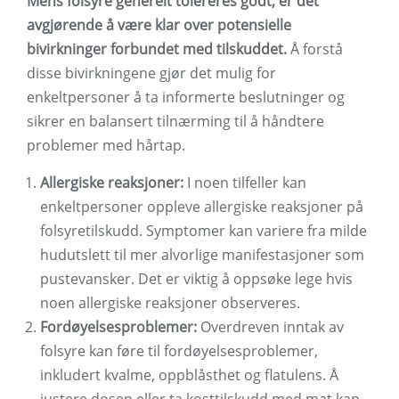
Mens folsyre generelt tolereres godt, er det
avgjørende å være klar over potensielle
bivirkninger forbundet med tilskuddet.
Å forstå
disse bivirkningene gjør det mulig for
enkeltpersoner å ta informerte beslutninger og
sikrer en balansert tilnærming til å håndtere
problemer med hårtap.
Allergiske reaksjoner:
I noen tilfeller kan
enkeltpersoner oppleve allergiske reaksjoner på
folsyretilskudd. Symptomer kan variere fra milde
hudutslett til mer alvorlige manifestasjoner som
pustevansker. Det er viktig å oppsøke lege hvis
noen allergiske reaksjoner observeres.
Fordøyelsesproblemer:
Overdreven inntak av
folsyre kan føre til fordøyelsesproblemer,
inkludert kvalme, oppblåsthet og flatulens. Å