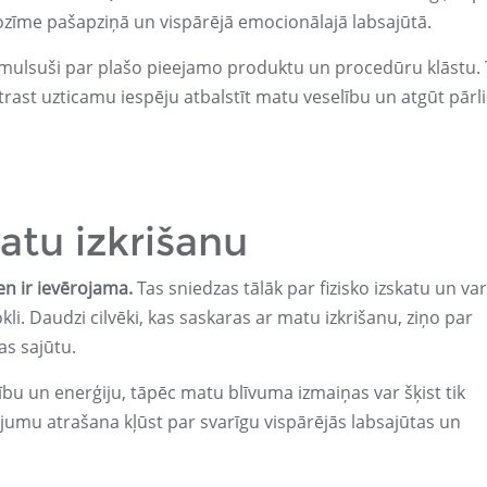
a nozīme pašapziņā un vispārējā emocionālajā labsajūtā.
apmulsuši par plašo pieejamo produktu un procedūru klāstu.
atrast uzticamu iespēju atbalstīt matu veselību un atgūt pārl
atu izkrišanu
en ir ievērojama.
Tas sniedzas tālāk par fizisko izskatu un var
li. Daudzi cilvēki, kas saskaras ar matu izkrišanu, ziņo par
s sajūtu.
aunību un enerģiju, tāpēc matu blīvuma izmaiņas var šķist tik
ājumu atrašana kļūst par svarīgu vispārējās labsajūtas un