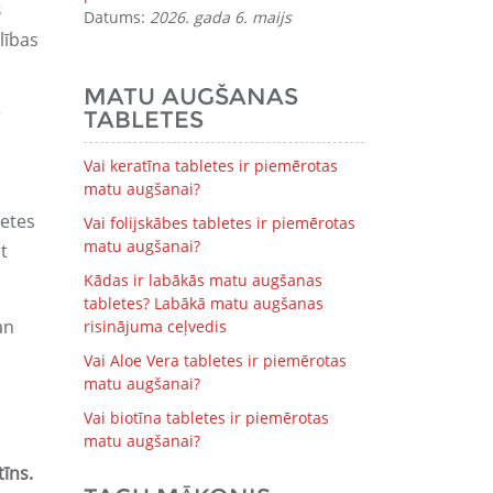
s
Datums:
2026. gada 6. maijs
lības
MATU AUGŠANAS
r
TABLETES
Vai keratīna tabletes ir piemērotas
matu augšanai?
letes
Vai folijskābes tabletes ir piemērotas
matu augšanai?
t
Kādas ir labākās matu augšanas
tabletes? Labākā matu augšanas
an
risinājuma ceļvedis
Vai Aloe Vera tabletes ir piemērotas
matu augšanai?
Vai biotīna tabletes ir piemērotas
matu augšanai?
tīns.