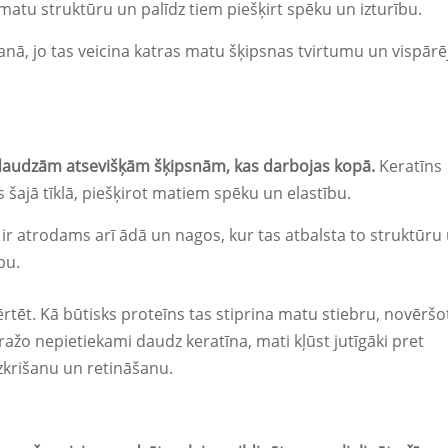
 matu struktūru un palīdz tiem piešķirt spēku un izturību.
anā, jo tas veicina katras matu šķipsnas tvirtumu un vispārē
o daudzām atsevišķām šķipsnām, kas darbojas kopā.
Keratīns
 šajā tīklā, piešķirot matiem spēku un elastību.
ir atrodams arī ādā un nagos, kur tas atbalsta to struktūru
bu.
tēt. Kā būtisks proteīns tas stiprina matu stiebru, novēršo
žo nepietiekami daudz keratīna, mati kļūst jutīgāki pret
zkrišanu un retināšanu.