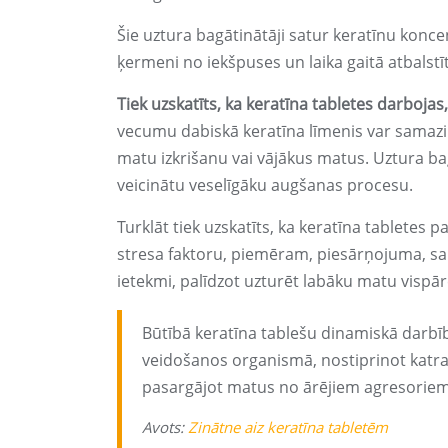
Šie uztura bagātinātāji satur keratīnu koncen
ķermeni no iekšpuses un laika gaitā atbalstīt
Tiek uzskatīts, ka keratīna tabletes darboj
vecumu dabiskā keratīna līmenis var samazin
matu izkrišanu vai vājākus matus. Uztura bagā
veicinātu veselīgāku augšanas procesu.
Turklāt tiek uzskatīts, ka keratīna tabletes 
stresa faktoru, piemēram, piesārņojuma, sa
ietekmi, palīdzot uzturēt labāku matu vispārē
Būtībā keratīna tablešu dinamiskā darbība
veidošanos organismā, nostiprinot katras
pasargājot matus no ārējiem agresoriem, 
Avots:
Zinātne aiz keratīna tabletēm