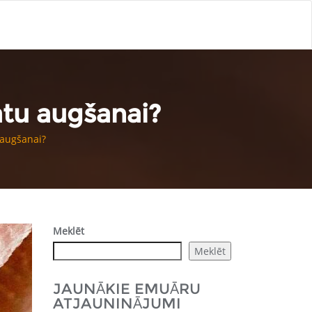
atu augšanai?
 augšanai?
Meklēt
Meklēt
JAUNĀKIE EMUĀRU
ATJAUNINĀJUMI