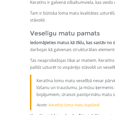
Keratīns ir galvenā olbaltumviela, kas veido
Tam ir būtiska loma matu kvalitātes uzturēš
stāvokli.
Veselīgu matu pamats
Iedomājieties matus kā tīklu, kas sastāv n
darbojas kā galvenais strukturālais elements
Tas neaprobežojas tikai ar matiem. Keratīns 
palīdz uzturēt to vispārējo stāvokli un veselī
Keratīna lomu matu veselībā nevar pārvēr
lūšanu un trauslumu. Ja mūsu ķermenis ra
bojājumiem, izraisot pastiprinātu matu i
Avots:
Keratīna loma matu kopšanā