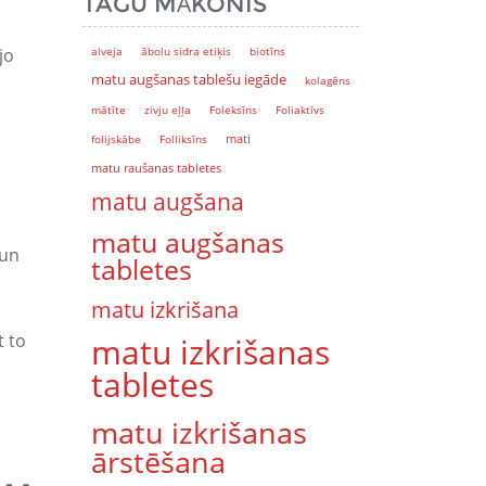
TAGU MĀKONIS
jo
alveja
ābolu sidra etiķis
biotīns
matu augšanas tablešu iegāde
kolagēns
mātīte
zivju eļļa
Foleksīns
Foliaktīvs
mati
folijskābe
Folliksīns
matu raušanas tabletes
matu augšana
matu augšanas
 un
tabletes
matu izkrišana
t to
matu izkrišanas
tabletes
matu izkrišanas
ārstēšana