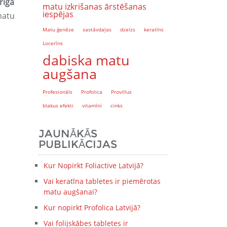
rīgā
matu izkrišanas ārstēšanas
iespējas
matu
Matu ģenēze
sastāvdaļas
dzelzs
keratīns
Locerīns
dabiska matu
augšana
Profesionāls
Profolica
Provillus
blakus efekti
vitamīni
cinks
JAUNĀKĀS
PUBLIKĀCIJAS
Kur Nopirkt Foliactive Latvijā?
Vai keratīna tabletes ir piemērotas
matu augšanai?
Kur nopirkt Profolica Latvijā?
Vai folijskābes tabletes ir