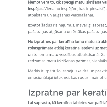
Ņemot vērā to, cik spēcīgi matu izkrišana va
iespējas.
Viena no iespējām, kas ir piesaistī
atbalstam un augšanas veicināšanai.
Izpētot šādus risinājumus, ir svarīgi saprast,
pašapziņas atgūšanu un ērtākas pašapziņas 
No izpratnes par keratīna lomu matu strukt
rokasgrāmata atklāj keratīna ietekmi uz ma
un to lomu matu veselības atbalstīšanā. Gal
redzamas matu izkrišanas pazīmes, vienlaiku
Mērķis ir izpētīt šo iespēju skaidrā un prakt
emocionālajai ietekmei, kas rodas, mainotie
Izpratne par kerat
Lai saprastu, kā keratīna tabletes var palīdzēt