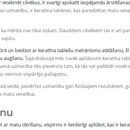
r ietekmēt cilvēkus, ir svarīgi apskatīt iespējamās ārstēšana
jusi uzmanību, ir keratīna tabletes, kas paredzētas matu vese
 ka mērķis nav tikai izskats. Daudziem cilvēkiem tas ir arī pa
sajūtu.
ūrā un beidzot ar keratīna tablešu mehānismu atklāšanu, šī
tu augšanu.
Šajā diskusijā mēs tuvāk aplūkosim keratīna tab
venā uzmanība tiks pievērsta tam, kā tās var palīdzēt novērs
s veicinot vispārējo pašapziņu.
iskā veidā, pievēršot uzmanību gan fiziskajiem rezultātiem, g
s matu veselībai.
īnu
 ar matu izkrišanu, vispirms ir lietderīgi aplūkot, kas ir kera