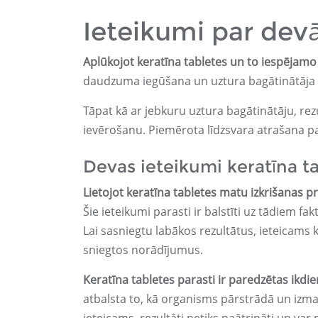
Ieteikumi par de
Aplūkojot keratīna tabletes un to iespējamo
daudzuma iegūšana un uztura bagātinātāja li
Tāpat kā ar jebkuru uztura bagātinātāju, rezu
ievērošanu. Piemērota līdzsvara atrašana pa
Devas ieteikumi keratīna t
Lietojot keratīna tabletes matu izkrišanas p
Šie ieteikumi parasti ir balstīti uz tādiem 
Lai sasniegtu labākos rezultātus, ieteicams k
sniegtos norādījumus.
Keratīna tabletes parasti ir paredzētas ikdie
atbalsta to, kā organisms pārstrādā un izman