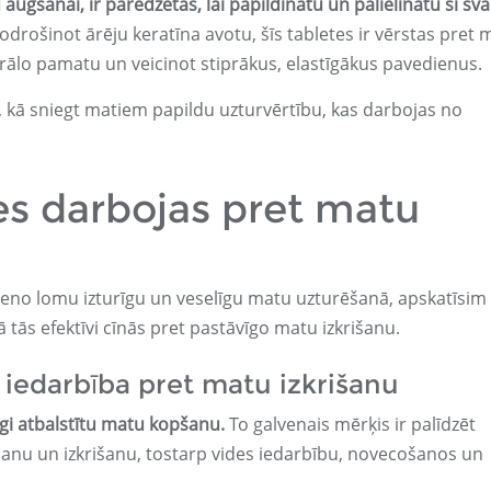
 augšanai, ir paredzētas, lai papildinātu un palielinātu šī sva
drošinot ārēju keratīna avotu, šīs tabletes ir vērstas pret 
rālo pamatu un veicinot stiprākus, elastīgākus pavedienus.
du, kā sniegt matiem papildu uzturvērtību, kas darbojas no
es darbojas pret matu
veno lomu izturīgu un veselīgu matu uzturēšanā, apskatīsim
 tās efektīvi cīnās pret pastāvīgo matu izkrišanu.
 iedarbība pret matu izkrišanu
cīgi atbalstītu matu kopšanu.
To galvenais mērķis ir palīdzēt
āšanu un izkrišanu, tostarp vides iedarbību, novecošanos un