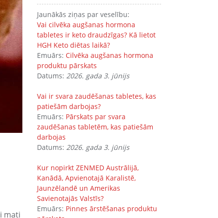
Jaunākās ziņas par veselību:
Vai cilvēka augšanas hormona
tabletes ir keto draudzīgas? Kā lietot
HGH Keto diētas laikā?
Emuārs:
Cilvēka augšanas hormona
produktu pārskats
Datums:
2026. gada 3. jūnijs
Vai ir svara zaudēšanas tabletes, kas
patiešām darbojas?
Emuārs:
Pārskats par svara
zaudēšanas tabletēm, kas patiešām
darbojas
Datums:
2026. gada 3. jūnijs
Kur nopirkt ZENMED Austrālijā,
Kanādā, Apvienotajā Karalistē,
Jaunzēlandē un Amerikas
Savienotajās Valstīs?
Emuārs:
Pinnes ārstēšanas produktu
i mati