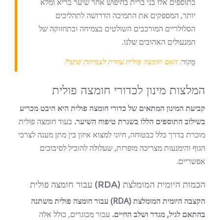
בתוספים אלו בני ברית בחיפוש אחר שיער בריא ומלא
יותר, המספקים את התמיכה הדרושה לתהליכים
הסלולריים המורכבים השולטים בצמיחה ובתחזוקה של
המנעולים האהובים שלנו.
מָקוֹר:
האם חומצה פולית עוזרת לצמיחת שיער?
המלצות מינון לכדורי חומצה פולית
קביעת המינון המתאים של כדורי חומצה פולית היא היבט מכריע
בשילוב התוספים הללו בשגרת טיפוח השיער.
בעוד חומצה פולית
מוכרת בדרך כלל כבטוחה, חיוני למצוא איזון בין מתן מענה לצרכי
הגוף והימנעות מצריכה מופרזת, שעלולה להוביל לסיבוכים
אפשריים.
הכמות היומית המומלצת (RDA) עבור חומצה פולית
הקצבה היומית המומלצת (RDA) עבור חומצה פולית משתנה
בהתאם לגיל, מגדר ושלב החיים.
עבור מבוגרים, כולל אלה