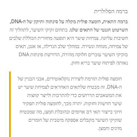
ברמה הסלולרית
ברמה התאית, חומצה פולית מקלה על סינתזה ותיקון של ה-DNA,
השרטוט הגנטי של התאים שלנו.
בתחום זקיקי השיער, לתהליך זה
חשיבות עליונה. צמיחת שיער היא תופעה מחזורית הכוללת שלבים
של צמיחה, מנוחה ונשירה. במהלך שלב הגדילה, או אנגן, תאים
בזקיקי השיער עוברים חלוקה מהירה, הדורשת סינתזת DNA
נאותה לפיתוח שיער בריא וחזק.
חומצה פולית תורמת ליצירת נוקלאוטידים, אבני הבניין של
ה-DNA. זה מבטיח שלתאים האחראים לצמיחת שיער יש
את המשאבים הדרושים כדי להתרבות ולייצר קווצות
שיער חדשות וחזקות. יתרה מכך, לחומצה פולית תפקיד
חיוני בייצור תאי דם אדומים ובהובלת חמצן, מה שמבטיח
שזקיקי השיער מקבלים אספקה ​​מיטבית של חומרים
מזינים וחמצן.