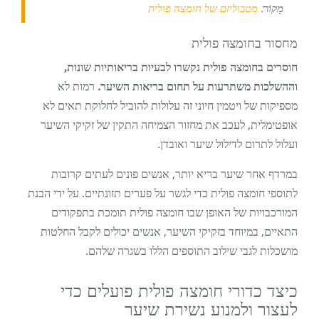
מָקוֹר:
מטבוליזם של חומצה פולית
מחסור בחומצה פולית
חוסרים בחומצה פולית נקשרו לבעיות בריאותיות שונות,
וההשלכות משתרעות על תחום בריאות השיער.
רמות לא
מספיקות של ויטמין חיוני זה עלולות להוביל לחלוקת תאים לא
אופטימלית, לעכב את מחזור הצמיחה התקין של זקיקי השיער
ועלול לתרום לדילול שיער ואובדן.
במרדף אחר שיער בריא יותר, אנשים פונים לעתים קרובות
לתוספי חומצה פולית כדי לגשר על פערים תזונתיים. על ידי הבנת
המורכבויות של האופן שבו חומצה פולית תומכת בתפקודים
התאיים, במיוחד בזקיקי השיער, אנשים יכולים לקבל החלטות
מושכלות לגבי שילוב התוספים הללו בשגרה שלהם.
כיצד כדורי חומצה פולית פועלים כדי
לעצור ולמנוע נשירת שיער