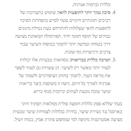
כללית וברמות אנרגיה.
סיכון נמוך יותר לתופעות לוואי:
שימוש בתערובת של
רכיבים תזונתיים חיוניים עשוי לסייע בהפחתת הסיכוי
לתופעות לוואי שעלולות להתרחש בעת נטילת מינונים
גבוהים של תוסף תזונה יחיד. הפורמולה המאוזנת מציעה
דרך בטוחה וגמישה יותר לתמוך בטיפוח השיער עבור
צרכים ורגישויות גוף שונות.
תמיכה כללית בבריאות:
נוסחאות טבעיות אלו יכולות
לעזור יותר מאשר רק לשיער. הן עשויות גם לעזור לשפר
את מראה העור, לתמוך בחוזק הציפורניים ולשמור על
אנרגיה לאורך כל היום. גישה זו משקפת כיצד בריאות
שיער טובה נובעת לעתים קרובות מגוף בריא.
בעוד שללא ספק גלולות חומצה פולית ממלאות תפקיד חיוני
בארסנל נגד נשירת שיער, בחירה בגלולות לצמיחת שיער טבעית
מציעה אסטרטגיה מקיפה למי שמחפש פתרון אמין, בטוח ויעיל.