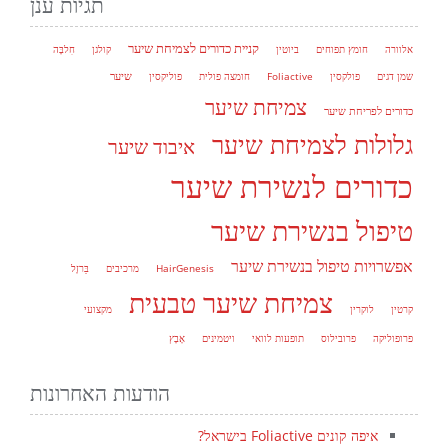
תגיות ענן
קניית כדורים לצמיחת שיער
אלוורה
חומץ תפוחים
ביוטין
קולגן
חִלבָּה
שיער
שמן דגים
פולקסין
Foliactive
חומצה פולית
פוליקסין
צמיחת שיער
כדורים לפריחת שיער
גלולות לצמיחת שיער
איבוד שיער
כדורים לנשירת שיער
טיפול בנשירת שיער
אפשרויות טיפול בנשירת שיער
HairGenesis
מרכיבים
בַּרזֶל
צמיחת שיער טבעית
קרטין
לוקרין
מקצועי
פרופוליקה
פרובילוס
תופעות לוואי
ויטמינים
אָבָץ
הודעות האחרונות
איפה קונים Foliactive בישראל?