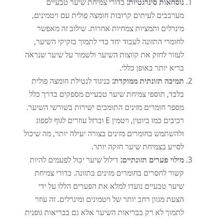
נוסחאות סינרגטיות:
כדורי צמיחת שיער טבעיים
מערבבים לעיתים קרובות חומצה פולית עם ויטמינים,
מינרלים ותמציות צמחיות אחרות. שילוב זה מאפשר
לחומרי התזונה לעבוד יחד כדי לתמוך בזקיקי השיער,
לעזור לחזק את קווצות השיער ולשמור על שיער שנראה
בריא יותר באופן כללי.
תמיכה תזונתית ממוקדת:
בניגוד לנטילת חומצה פולית
בלבד, תוספי צמיחת שיער טבעיים מספקים בדרך כלל
מספר חומרים מזינים התומכים ישירות בשורשי השיער.
רכיבים כמו ביוטין, ויטמין E וברזל עוזרים לגוף לספוג
ולהשתמש בחומרים מזינים בצורה יעילה יותר, מה שיכול
לסייע בצמיחת שיער חזקה יותר.
מילוי פערים תזונתיים:
דילול שיער יכול לפעמים להיות
קשור לחסרים בחומרים מזינים בתזונה. כדורי צמיחת
שיער טבעיים נועדו למלא את הפערים הללו על ידי
הצעת מגוון רחב יותר של ויטמינים ומינרלים. זה עוזר
לתמוך לא רק בבריאות השיער אלא גם בבריאות גופנית