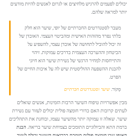
יכולים לפעמים להרגיש מלחיצים או לגרום לאנשים להיות מודעים
יותר למראה שלהם.
מעבר לסטנדרטים החברתיים של יופי, שיער הוא חלק
בלתי נפרד מהזהות האישית ומהביטוי העצמי. האובדן של
זה יכול להוביל לתחושה של אובדן עצמי, להשפיע על
הביטחון וההערכה העצמית בדרכים עמוקות. זיהוי
והתייחסות למחיר הרגשי של נשירת שיער הוא חיוני
להבנת ההשפעה ההוליסטית שיש לה על איכות החיים של
הפרט.
מָקוֹר:
שיער וסטנדרטים חברתיים
מבין אפשרויות טיפוח השיער הרבות הזמינות, אנשים שואלים
לעתים קרובות האם כדורי חומצה פולית יכולים לעזור עם נשירת
שיער. שאלה זו עמוקה יותר מהשיער עצמו, ובוחנת את התהליכים
ברמת התא והביולוגיים התומכים בצמיחת שיער בריאה.
הבנת
האופן שבו חומצה פולית תומכת בבריאות השיער יכולה לעזור