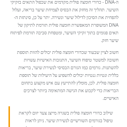
ה-DNA - כדורי חומצה פולית מקדמים את שכפול התאים בזקיקי
השיער. תהליך זה מחזק את הבסיס לצמיחת שיער בריאה, ועלול
להפחית את הסיכון לדילול שיער ונשירה. יתר על כן, סינתזת ה-
DNA המשופרת המאפשרת חומצה פולית תורמת לתיקון של
תאים פגומים בתוך זקיקי השיער, ומטפחת סביבה תורמת לפיתוח
שיער חזק.
חשוב לציין שבעוד שכדורי חומצה פולית יכולים להוות תוספת
חשובה למשטר טיפוח השיער, התגובות האישיות עשויות
להשתנות. גורמים כמו הגורם הבסיסי לנשירת שיער, בריאות
כללית ונטיות גנטיות יכולים להשפיע על היעילות של תוספת
חומצה פולית. לכן, מומלץ להתייעץ עם איש מקצוע בתחום
הבריאות כדי לקבוע את הגישה המתאימה ביותר לצרכים
האישיים.
שילוב כדורי חומצה פולית בשגרה מייצג צעד יזום לקראת
טיפול בגורמים השורשיים לנשירת שיער. ניתן לראות