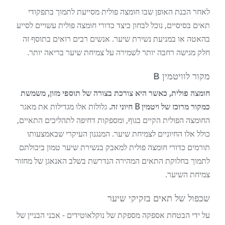
לאחר הבנת האופן שבו חומצה פולית מסייעת לתמוך בתפקודי
תאים בסיסיים, נוכל לבחון כיצד כדורי חומצה פולית עשויים לסייע
בהאטה או במניעת נשירת שיער. אנשים רבים רואים בתוסף זה
חלק מגישה רחבה יותר לשמירה על צמיחת שיער בריאה יותר.
מקור לוויטמין B
חומצה פולית, כאשר היא צורכת בצורה של תוספי מזון, משמשת
כמקור מרוכז של ויטמין B חיוני זה.
גלולות אלו מגדילות את מאגר
החומצה הפולית הקיים בגוף, ומספקות דחיפה לתהליכים התאיים,
כולל אלו החיוניים לצמיחת שיער. המנגנון העיקרי שבאמצעותו
תורמים כדורי חומצה פולית למאבק בנשירת שיער טמון ביכולתם
לתמוך בחלוקת התאים המהירה הנדרשת בשלב האנאגן של מחזור
צמיחת השיער.
שכפול של תאים בזקיקי שיער
על ידי הבטחת אספקה ​​מספקת של נוקלאוטידים - אבני הבניין של