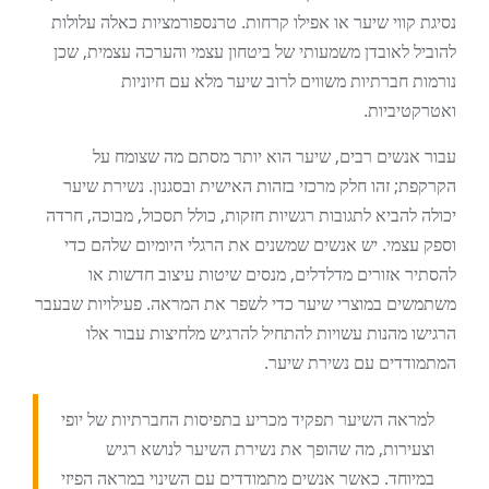
נסיגת קווי שיער או אפילו קרחות. טרנספורמציות כאלה עלולות
להוביל לאובדן משמעותי של ביטחון עצמי והערכה עצמית, שכן
נורמות חברתיות משווים לרוב שיער מלא עם חיוניות
ואטרקטיביות.
עבור אנשים רבים, שיער הוא יותר מסתם מה שצומח על
הקרקפת; זהו חלק מרכזי בזהות האישית ובסגנון. נשירת שיער
יכולה להביא לתגובות רגשיות חזקות, כולל תסכול, מבוכה, חרדה
וספק עצמי. יש אנשים שמשנים את הרגלי היומיום שלהם כדי
להסתיר אזורים מדלדלים, מנסים שיטות עיצוב חדשות או
משתמשים במוצרי שיער כדי לשפר את המראה. פעילויות שבעבר
הרגישו מהנות עשויות להתחיל להרגיש מלחיצות עבור אלו
המתמודדים עם נשירת שיער.
למראה השיער תפקיד מכריע בתפיסות החברתיות של יופי
וצעירות, מה שהופך את נשירת השיער לנושא רגיש
במיוחד. כאשר אנשים מתמודדים עם השינוי במראה הפיזי