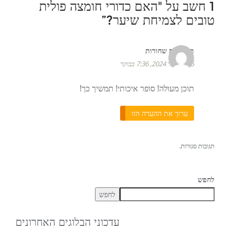
1 חשב על "
האם כדורי חומצה פולית
טובים לצמיחת שיער?
”
תסרוקות שחורות
5 בפברואר 2024, 7:36 בבוקר
תוכן מעולה! סופר איכותי! תמשיך כך!
ערוך את ההערה הזו
תגובות סגורות.
לחפש
לחפש
עדכוני הבלוגים האחרונים