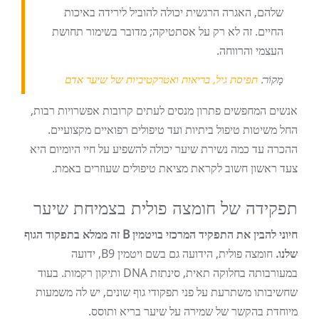
שלהם, האגרה הרגשית יכולה להוביל לירידה באיכות
החיים. זה לא רק על אסתטיקה; מדובר בשימור תחושת
העצמי והרווחה.
מָקוֹר:
תפיסת גיל, בריאות ואטרקטיביות של שיער אדם
אנשים המחפשים פתרון מנסים לעתים קרובות אפשרויות רבות,
החל משיטות טיפול ביתיות ועד טיפולים רפואיים מקצועיים.
ההכרה עד כמה נשירת שיער יכולה להשפיע על חיי היומיום היא
צעד ראשון חשוב לקראת מציאת טיפולים שעוזרים באמת.
תפקידה של חומצה פולית בצמיחת שיער
חיוני להבין את התפקיד המרכזי בויטמין B זה ממלא בתפקוד הגוף
שלנו.
חומצה פולית, הידועה גם בשם ויטמין B9, ידועה
במעורבותה בחלוקה תאית, סינתזת DNA ותיקון רקמות. בעוד
שחשיבותו משתרעת על פני תפקודי גוף שונים, יש לה משמעות
מיוחדת בהקשר של שמירה על שיער בריא ותוסס.