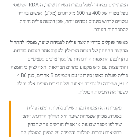
המעוניינים במיוחד לטפל בבעיות נשירת שיער, ה-RDA הטיפוסי
נופל בטווח של 400 עד 600 מיקרוגרם (מק"ג). אנשים בהריון
עשויים לדרוש מינונים גבוהים יותר, שכן חומצה פולית חיונית
להתפתחות העובר.
כאשר שוקלים כדורי חומצה פולית לצמיחת שיער, מומלץ להתחיל
מהקצה התחתון של הטווח המומלץ ולעקוב אחר תגובות בודדות.
ניתן לבצע התאמות הדרגתיות על סמך צרכים ספציפיים
והתייעצות עם איש מקצוע בתחום הבריאות. ראוי לציין כי חומצה
פולית פועלת באופן סינרגטי עם ויטמינים B אחרים, כגון B6 ו-
B12, ושמירה על צריכה מאוזנת של חומרים מזינים אלה יכולה
לשפר את היעילות הכוללת.
עקביות היא המפתח בעת שילוב גלולות חומצה פולית
בשגרה. מכיוון שצמיחת שיער היא תהליך הדרגתי, ייתכן
שיחלפו מספר שבועות או אפילו חודשים עד שתבחין
בתוצאות ניכרות. סבלנות והקפדה על המינון המומלץ הם