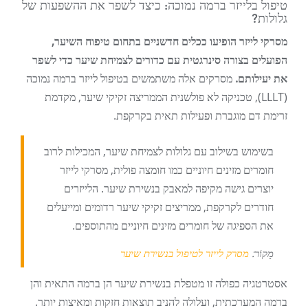
טיפול בלייזר ברמה נמוכה: כיצד לשפר את ההשפעות של
גלולות?
מסרקי לייזר הופיעו ככלים חדשניים בתחום טיפוח השיער,
הפועלים בצורה סינרגטית עם כדורים לצמיחת שיער כדי לשפר
את יעילותם.
מסרקים אלה משתמשים בטיפול לייזר ברמה נמוכה
(LLLT), טכניקה לא פולשנית הממריצה זקיקי שיער, מקדמת
זרימת דם מוגברת ופעילות תאית בקרקפת.
בשימוש בשילוב עם גלולות לצמיחת שיער, המכילות לרוב
חומרים מזינים חיוניים כמו חומצה פולית, מסרקי לייזר
יוצרים גישה מקיפה למאבק בנשירת שיער. הלייזרים
חודרים לקרקפת, ממריצים זקיקי שיער רדומים ומייעלים
את הספיגה של חומרים מזינים חיוניים מהתוספים.
מָקוֹר:
מסרק לייזר לטיפול בנשירת שיער
אסטרטגיה כפולה זו מטפלת בנשירת שיער הן ברמה התאית והן
ברמה המערכתית, ועלולה להניב תוצאות חזקות ומאיצות יותר.