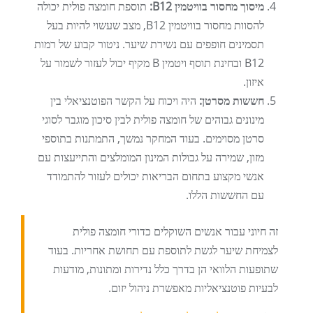
מיסוך מחסור בוויטמין B12:
תוספת חומצה פולית יכולה
להסוות מחסור בוויטמין B12, מצב שעשוי להיות בעל
תסמינים חופפים עם נשירת שיער. ניטור קבוע של רמות
B12 ובחינת תוסף ויטמין B מקיף יכול לעזור לשמור על
איזון.
חששות מסרטן:
היה ויכוח על הקשר הפוטנציאלי בין
מינונים גבוהים של חומצה פולית לבין סיכון מוגבר לסוגי
סרטן מסוימים. בעוד המחקר נמשך, התמתנות בתוספי
מזון, שמירה על גבולות המינון המומלצים והתייעצות עם
אנשי מקצוע בתחום הבריאות יכולים לעזור להתמודד
עם החששות הללו.
זה חיוני עבור אנשים השוקלים כדורי חומצה פולית
לצמיחת שיער לגשת לתוספת עם תחושת אחריות. בעוד
שתופעות הלוואי הן בדרך כלל נדירות ומתונות, מודעות
לבעיות פוטנציאליות מאפשרת ניהול יזום.