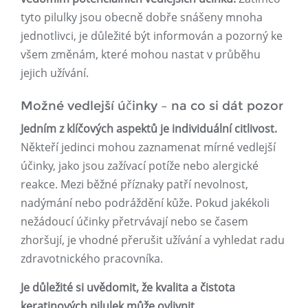
tyto pilulky jsou obecně dobře snášeny mnoha
jednotlivci, je důležité být informován a pozorný ke
všem změnám, které mohou nastat v průběhu
jejich užívání.
Možné vedlejší účinky – na co si dát pozor
Jedním z klíčových aspektů je individuální citlivost.
Někteří jedinci mohou zaznamenat mírné vedlejší
účinky, jako jsou zažívací potíže nebo alergické
reakce. Mezi běžné příznaky patří nevolnost,
nadýmání nebo podráždění kůže. Pokud jakékoli
nežádoucí účinky přetrvávají nebo se časem
zhoršují, je vhodné přerušit užívání a vyhledat radu
zdravotnického pracovníka.
Je důležité si uvědomit, že kvalita a čistota
keratinových pilulek může ovlivnit