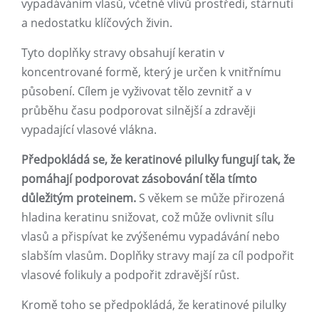
vypadáváním vlasů, včetně vlivů prostředí, stárnutí
a nedostatku klíčových živin.
Tyto doplňky stravy obsahují keratin v
koncentrované formě, který je určen k vnitřnímu
působení. Cílem je vyživovat tělo zevnitř a v
průběhu času podporovat silnější a zdravěji
vypadající vlasové vlákna.
Předpokládá se, že keratinové pilulky fungují tak, že
pomáhají podporovat zásobování těla tímto
důležitým proteinem.
S věkem se může přirozená
hladina keratinu snižovat, což může ovlivnit sílu
vlasů a přispívat ke zvýšenému vypadávání nebo
slabším vlasům. Doplňky stravy mají za cíl podpořit
vlasové folikuly a podpořit zdravější růst.
Kromě toho se předpokládá, že keratinové pilulky