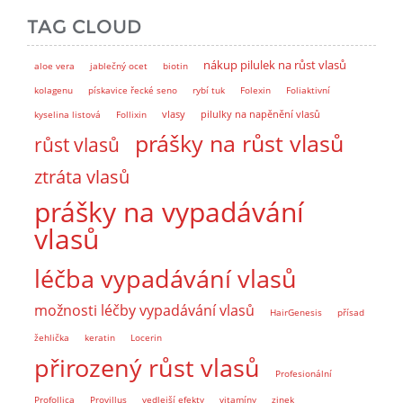
TAG CLOUD
nákup pilulek na růst vlasů
aloe vera
jablečný ocet
biotin
kolagenu
pískavice řecké seno
rybí tuk
Folexin
Foliaktivní
vlasy
pilulky na napěnění vlasů
kyselina listová
Follixin
prášky na růst vlasů
růst vlasů
ztráta vlasů
prášky na vypadávání
vlasů
léčba vypadávání vlasů
možnosti léčby vypadávání vlasů
HairGenesis
přísad
žehlička
keratin
Locerin
přirozený růst vlasů
Profesionální
Profollica
Provillus
vedlejší efekty
vitamíny
zinek