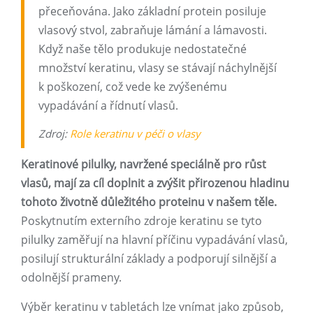
přeceňována. Jako základní protein posiluje
vlasový stvol, zabraňuje lámání a lámavosti.
Když naše tělo produkuje nedostatečné
množství keratinu, vlasy se stávají náchylnější
k poškození, což vede ke zvýšenému
vypadávání a řídnutí vlasů.
Zdroj:
Role keratinu v péči o vlasy
Keratinové pilulky, navržené speciálně pro růst
vlasů, mají za cíl doplnit a zvýšit přirozenou hladinu
tohoto životně důležitého proteinu v našem těle.
Poskytnutím externího zdroje keratinu se tyto
pilulky zaměřují na hlavní příčinu vypadávání vlasů,
posilují strukturální základy a podporují silnější a
odolnější prameny.
Výběr keratinu v tabletách lze vnímat jako způsob,