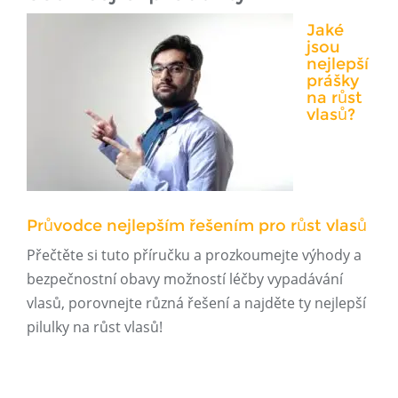
Jaké
jsou
nejlepší
prášky
na růst
vlasů?
Průvodce nejlepším řešením pro růst vlasů
Přečtěte si tuto příručku a prozkoumejte výhody a
bezpečnostní obavy možností léčby vypadávání
vlasů, porovnejte různá řešení a najděte ty nejlepší
pilulky na růst vlasů!