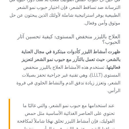
الترسانة ضد تساقط الشعر، فإن اختيار حبوب نمو الشعر
الطبيعية يوفر استراتيجية شاملة لأولئك الذين يبحثون عن حل
موثوق وآمن وفعال.
العلاج بالليزر منخفض المستوى: كيفية تحسين آثار
الحبوب؟
ظهرت أمشاط الليزر كأدوات مبتكرة في مجال العناية
بالشعر، حيث تعمل بالتآزر مع حبوب نمو الشعر لتعزيز
فعاليتها.
تستخدم هذه الأمشاط العلاج بالليزر منخفض
المستوى (LLLT)، وهي تقنية غير جراحية تحفز بصيلات
الشعر، وتعزز زيادة تدفق الدم والنشاط الخلوي في فروة
الرأس.
عند استخدامها مع حبوب نمو الشعر، والتي غالبًا ما
تحتوي على العناصر الغذائية الأساسية مثل حمض
الفوليك، فإن أمشاط الليزر تخلق نهجًا شاملاً لمكافحة
تساقط الشعر. يخترق الليزر فروة الرأس، وينشط