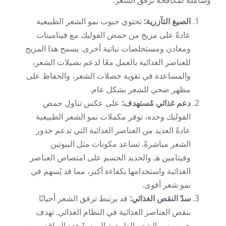
وشاملة لمكافحة ترقق الشعر.
الصيغ التآزرية:
تحتوي حبوب نمو الشعر الطبيعية
عادةً على مزيج من حمض الفوليك مع فيتامينات
ومعادن ومستخلصات نباتية أخرى. يسمح هذا المزيج
للعناصر الغذائية بالعمل معًا لدعم بصيلات الشعر،
والمساعدة في تقوية خصلات الشعر، والحفاظ على
مظهر صحي للشعر بشكل عام.
دعم غذائي مُستهدف:
على عكس تناول حمض
الفوليك وحده، توفر مكملات نمو الشعر الطبيعية
عادةً العديد من العناصر الغذائية التي تدعم جذور
الشعر مباشرةً. تساعد مكونات مثل البيوتين
وفيتامين هـ والحديد الجسم على امتصاص العناصر
الغذائية واستخدامها بكفاءة أكبر، مما قد يُسهم في
نمو شعر أقوى.
سدّ النقص الغذائي:
قد يرتبط ترقق الشعر أحيانًا
بنقص العناصر الغذائية في النظام الغذائي. تهدف
حبوب نمو الشعر الطبيعية إلى سدّ هذه النواقص من