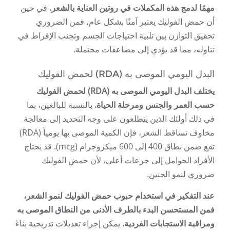
مهمًا لدمج هذه المكملات في روتين العناية بالشعر.
في حين
أن حمض الفوليك يعتبر آمنًا بشكل عام، فمن الضروري
تحقيق التوازن بين تلبية احتياجات الجسم وتجنب الإفراط في
تناوله، مما قد يؤدي إلى مضاعفات محتملة.
البدل اليومي الموصى به (RDA) لحمض الفوليك
يختلف البدل اليومي الموصى به (RDA) لحمض الفوليك
حسب العمر والجنس ومرحلة الحياة.
بالنسبة للبالغين، بما
في ذلك أولئك الذين يتطلعون على وجه التحديد إلى معالجة
مخاوف تساقط الشعر، فإن الكمية الموصى بها يومياً (RDA)
تقع ضمن نطاق 400 إلى 600 ميكروجرام (mcg). قد يحتاج
الأفراد الحوامل إلى جرعات أعلى، لأن حمض الفوليك
ضروري لنمو الجنين.
عند التفكير في استخدام حبوب حمض الفوليك لنمو الشعر،
فمن المستحسن البدء بالطرف الأدنى من النطاق الموصى به
ومراقبة الاستجابات الفردية.
يمكن إجراء تعديلات تدريجية بناءً