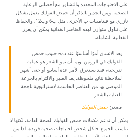
على الاحتياجات المحددة والتشاور مع أخصائي الرعاية
الصحية. ومن الجدير بالذكر أن حمض الفوليك يعمل بشكل
تآزري مع فيتامينات ب الأخرى، مثل ب6 وب12، والحفاظ
على تناول متوازن لهذه العناصر الغذائية يمكن أن يعزز
الفعالية الشاملة.
يعد الاتساق أمرًا أساسيًا عند دمج حبوب حمض
الفوليك في الروتين. وبما أن نمو الشعر هو عملية
تدريجية، فقد يستغرق الأمر عدة أسابيع أو حتى أشهر
لملاحظة نتائج ملحوظة. يعد الصبر والالتزام بالجرعة
الموصى بها من العناصر الحاسمة لاستراتيجية ناجحة
للعناية بالشعر.
مصدر:
حمض الفوليك
يمكن أن تدعم مكملات حمض الفوليك الصحة العامة، لكنها لا
تناسب الجميع. فلكل شخص احتياجات صحية فريدة، لذا من
المهم مراعاة الأدوية الحالية، والعادات الغذائية، والحساسيات