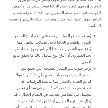
الوقت. إن فهم كيفية عمل الخلايا يُفسر سبب قدرة حمض
الفوليك على دعم صحة الشعر ونموه. هذه المعرفة تُعطي
الناس فهمًا أعمق عند اختيار منتجات العناية بالشعر والتغذية
المناسبة.
يُساعد حمض الفوليك وحده على دعم إنتاج الحمض
النووي وانقسام الخلايا داخل بصيلات الشعر، مما
يُعزز نمو الشعر. يلعب هذا الفيتامين دورًا هامًا، لكن
يجد الكثيرون أن اتباع نهج شامل غالبًا ما يُحقق نتائج
أفضل.
توفر حبوب نمو الشعر الطبيعية التي تجمع بين
حمض الفوليك ومغذيات أخرى طريقةً أكثر شمولاً
لدعم العناية بالشعر. تساعد هذه التركيبات على
تغذية بصيلات الشعر، كما تُسهم في سدّ أي نقص
محتمل في العناصر الغذائية في النظام الغذائي. قد
يُقلل هذا النهج المتوازن أيضًا من احتمالية حدوث
آثار جانبية قد تنجم عن تناول جرعات زائدة من أحد