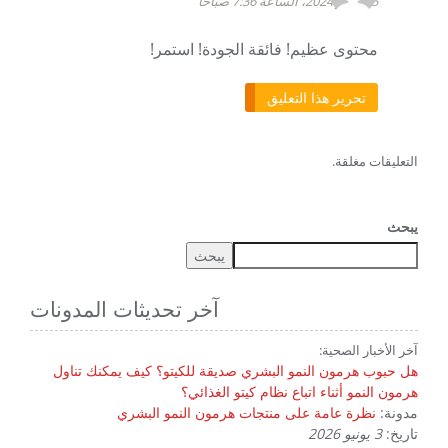
5 فبراير 2024، الساعة 7:36 صباحًا
محتوى عظيم! فائقة الجودة! استمر!
تحرير هذا التعليق
التعليقات مغلقة.
يبحث
يبحث
آخر تحديثات المدونات
آخر الأخبار الصحية:
هل حبوب هرمون النمو البشري صديقة للكيتو؟ كيف يمكنك تناول
هرمون النمو أثناء اتباع نظام كيتو الغذائي؟
مدونة:
نظرة عامة على منتجات هرمون النمو البشري
تاريخ:
3 يونيو 2026