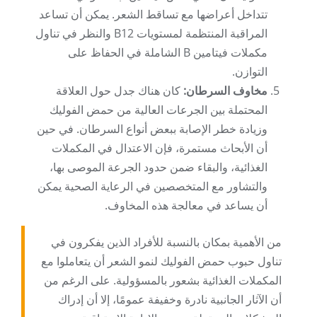
تتداخل أعراضها مع تساقط الشعر. يمكن أن تساعد
المراقبة المنتظمة لمستويات B12 والنظر في تناول
مكملات فيتامين B الشاملة في الحفاظ على
التوازن.
مخاوف السرطان:
كان هناك جدل حول العلاقة
المحتملة بين الجرعات العالية من حمض الفوليك
وزيادة خطر الإصابة ببعض أنواع السرطان. في حين
أن الأبحاث مستمرة، فإن الاعتدال في المكملات
الغذائية، والبقاء ضمن حدود الجرعة الموصى بها،
والتشاور مع المتخصصين في الرعاية الصحية يمكن
أن يساعد في معالجة هذه المخاوف.
من الأهمية بمكان بالنسبة للأفراد الذين يفكرون في
تناول حبوب حمض الفوليك لنمو الشعر أن يتعاملوا مع
المكملات الغذائية بشعور بالمسؤولية. على الرغم من
أن الآثار الجانبية نادرة وخفيفة عمومًا، إلا أن إدراك